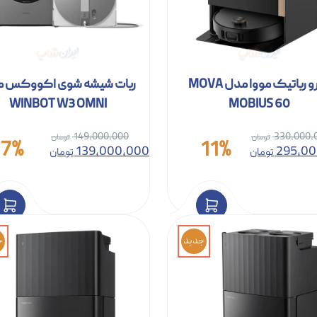
جارو رباتیک مووا مدل MOVA
ربات شیشه شوی اکووکس 
WINBOT W3 OMNI
MOBIUS 60
149,000,000
330,000,
7%
11%
139,000,000
295,00
تومان
تومان
جدید
ج