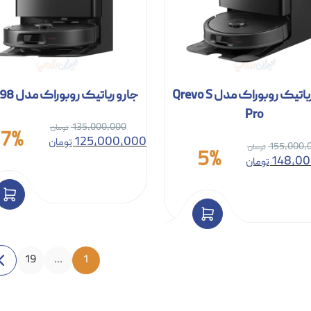
جارو رباتیک روبوراک مدل Qrevo S
جارو رباتیک روبوراک مدل QR 798
Pro
135,000,000
7%
125,000,000
تومان
155,000,
5%
148,0
تومان
19
…
1