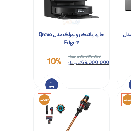
مدل
جارو رباتیک روبوراک مدل Qrevo
Edge 2
300,000,000
10%
269,000,000
تومان
دید
جدید