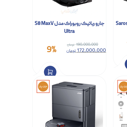
جارو رباتیک روبوراک مدل S8 MaxV
Ultra
190,000,000
9%
172,000,000
تومان
دید
جدید