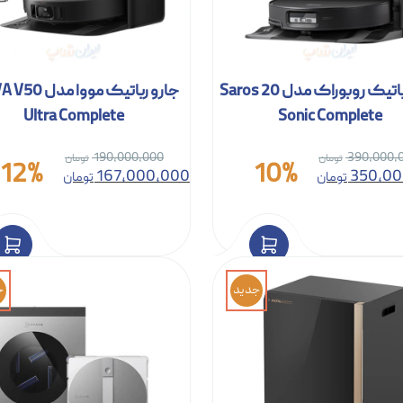
جارو رباتیک روبوراک مدل Saros 20
جارو رباتیک مووا 
Ultra Complete
Sonic Complete
190,000,000
390,000,
12%
10%
167,000,000
350,00
تومان
تومان
جدید
ج