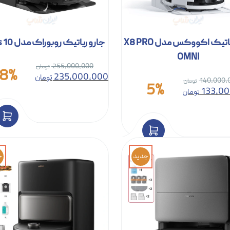
جارو رباتیک اکووکس مدل X8 PRO
جارو رباتیک روبوراک مدل Saros 10
OMNI
255,000,000
8%
235,000,000
تومان
140,000,
5%
133,0
تومان
جدید
ج