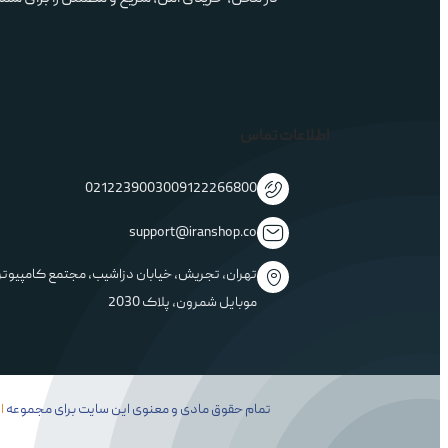
در محل، خریدی امن، سریع و مطمئن را برای شما
اطلاعات تماس
02122390030
09122266800
support@iranshop.co
تهران، تجریش، خیابان دزاشیب، مجتمع کامپیوتر
موبایل شمرون، پلاک 2030