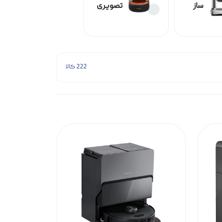
قهوه
صوتی و
ساز
تصویری
222 کالا