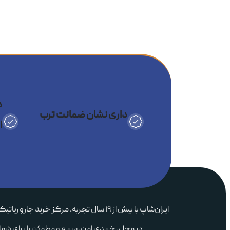
د
داری نشان ضمانت ترب
ا