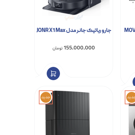
مدل MOVA V50
جارو رباتیک جانر مدل JONR X1 Max
155,000,000
تومان
دید
جدید