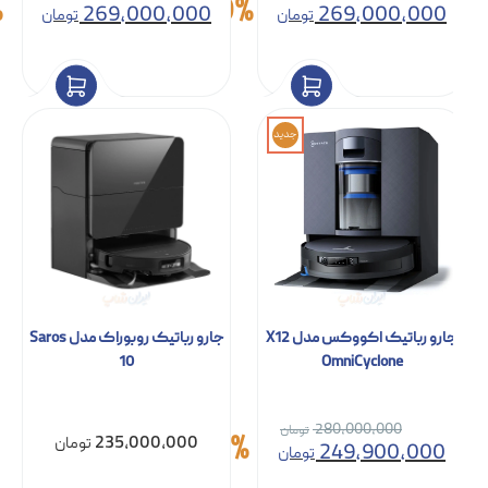
280,000,000
300,000,000
4%
10%
269,000,000
269,000,000
تومان
تومان
جدید
جارو رباتیک اکووکس مدل X12
جارو رباتیک روبوراک مدل Saros
10
OmniCyclone
280,000,000