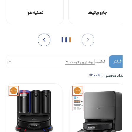
جارو رباتیک
تصفیه هوا
فیلتر
ترتیب:
داد محصول:
218 کالا
جدید
جدید