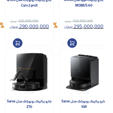
جارو رباتیک مووا مدل MOVA
جارو رباتیک روبوراک مدل Qrevo
Curv 2 proX
MOBIUS 60
330,000,000
330,000,000
12%
11%
290,000,000
295,000,000
تومان
تومان