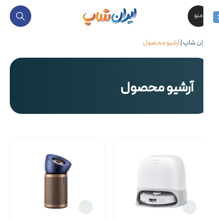
خرید حضوری و آنلاین - تحویل ۲ ساعته درب منزل تهران - یک روزه به تمام کشور - بهترین قیمت محصولات گلوبال و اصلی - ضمانت اصالت کالا در فاکتور - ۷ روز مهلت تست سلامت - گارانتی ۱۸ماهه معتبر - مشاوره تخصصی -
منو
ران شاپ
|
آرشیو محصول
آرشیو محصول