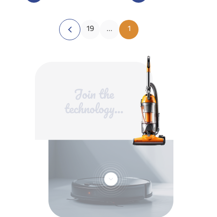
19
…
1