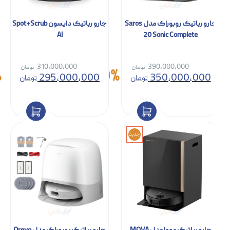
جارو رباتیک روبوراک مدل Saros
جارو رباتیک دایسون Spot+Scrub
AI
20 Sonic Complete
310,000,000
390,000,000
5%
10%
295,000,000
350,000,000
تومان
تومان
جدید