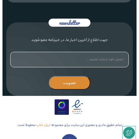
راهنمای سایت
مناسب برای تهیه قهوه در حجم بالا
قیمت قهوه ساز مقرون‌به‌صرفه
معایب:
جهت اطلاع از آخرین اخبار ما، در خبرنامه عضو شوید
عدم تولید فوم (کِرما) برای اسپرسو
زمان دم‌آوری طولانی‌تر
نیاز به فیلتر کاغذی یا دائمی
عضویت
قهوه ساز اسپرسو
این قهوه سازها با فشار بالای آب (معمولاً 9 تا 15 بار) قهوه‌ای
غلیظ با لایه‌ای از کِرما تولید می‌کنند. قهوه ساز برویل مدل