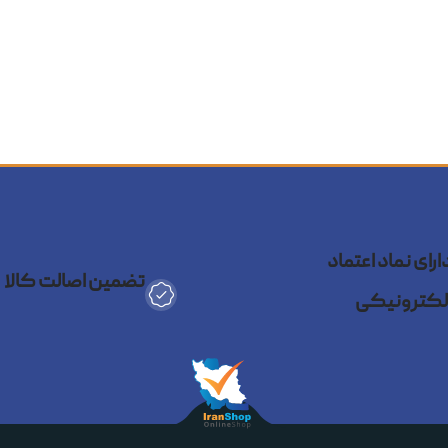
ستفاده راحت در طولانی‌مدت
سون بین آرایشگران حرفه‌ای و کسانی که به سلامت موهایشان اهمیت می‌د
 دایسون؛ بیش از یک سشوار
 هم‌زمان انجام دهد،
Dyson Airwrap
و
Dyson Airstrait
با استفاده از فشار
Coanda Effec
در ایررپ باعث می‌شود موها به دور سری بپیچند و حالت طبی
ارای نماد اعتماد
تضمین اصالت کالا
لکترونیکی
براشینگ، فر کردن، صاف کردن و حجم‌دهی
 و شدت باد