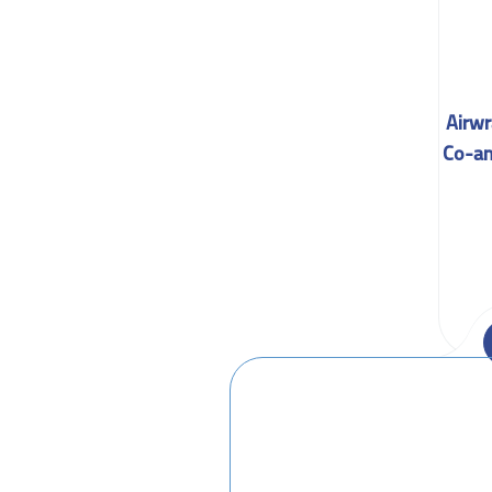
یلر دایسون مدل Airwrap
Co-a