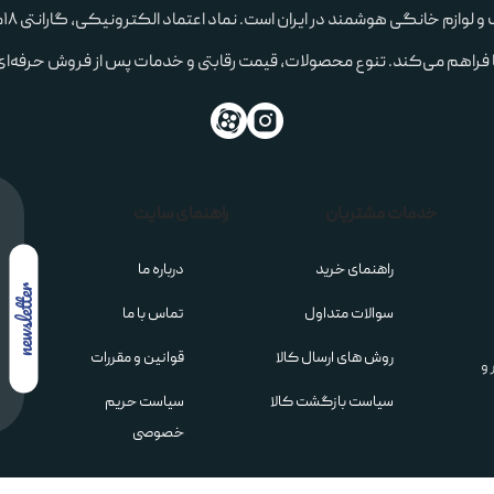
نگام حالت‌دهی
ای
 از نازک تا ضخیم
 فراهم می‌کند. تنوع محصولات، قیمت رقابتی و خدمات پس از فروش حرفه‌ای م
 استفاده روزمره
خدمات مشتریان
راهنمای سایت
تخصصی برای خشک‌کردن سریع و ایمن مو طراحی شده است؛ در حالی که
راهنمای خرید
درباره ما
، Airwrap برای همین ساخته شده است.
سوالات متداول
تماس با ما
ه طراحی دایسون
روش های ارسال کالا
قوانین و مقررات
 و
سیاست بازگشت کالا
سیاست حریم
ن آسیب به مو به‌دست آید. به همین دلیل تمام محصولات این برند سیستم 
خصوصی