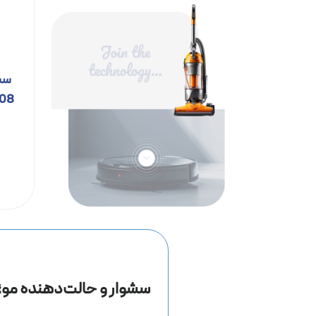
سش
HD08