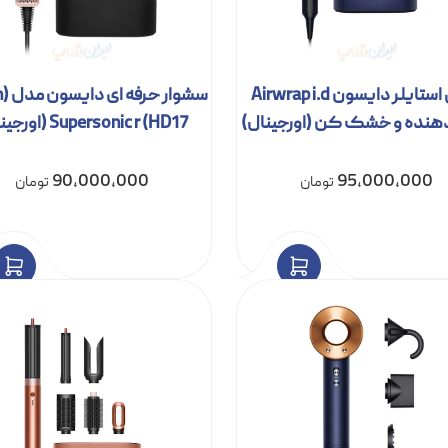
مولتی استایلر دایسون Airwrap i.d
سش
هنده و خشک کن (اورجینال)
Supersonic r (HD17 (اورجینال)
90,000,000
95,000,000
تومان
تومان