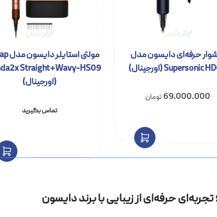
وار حرفه‌ای دایسون مدل
مولتی استا
Supersonic  (اورجینال)
nda2x Straight+Wavy-HS09
(اورجینال)
69,000,000
تومان
تماس بگیرید