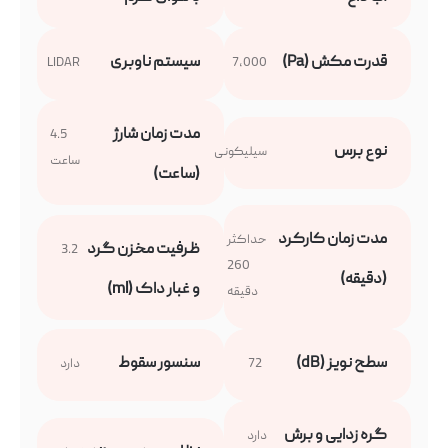
قدرت مکش (Pa)
سیستم ناوبری
LIDAR
7,000
مدت زمان شارژ
4.5
نوع برس
سیلیکونی
ساعت
(ساعت)
مدت زمان کارکرد
حداکثر
ظرفیت مخزن گرد
3.2
260
(دقیقه)
و غبار داک (ml)
دقیقه
سطح نویز (dB)
سنسور سقوط
72
دارد
گره زدایی و برش
دارد