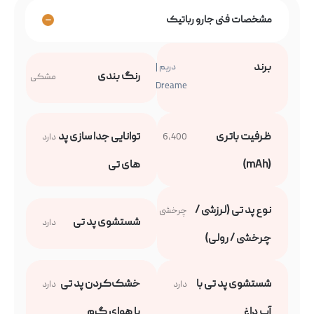
مشخصات فنی جارو رباتیک
برند
دریم |
رنگ بندی
مشکی
Dreame
ظرفیت باتری
توانایی جدا سازی پد
6,400
دارد
(mAh)
های تی
نوع پد تی (لرزشی /
چرخشی
شستشوی پد تی
دارد
چرخشی / رولی)
شستشوی پد تی با
خشک‌کردن پد تی
دارد
دارد
آب داغ
با هوای گرم