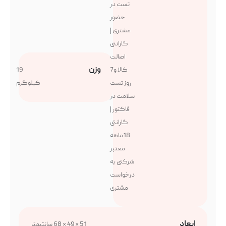
تست در
حضور
مشتری |
گارانتی
اصالت
وزن
کالا و7
19
روز تست
کیلوگرم
سلامت در
فاکتور |
گارانتی
18ماهه
معتبر
شرکتی به
درخواست
مشتری
ابعاد
51 × 49 × 68 سانتیمتر