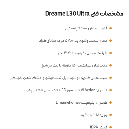
مشخصات فنی Dreame L30 Ultra
قدرت مکش: ۷۳۰۰ پاسکال
دمای شست‌وشوی پد: ۵۷.۸ درجه سانتی‌گراد
ظرفیت مخزن گردوغبار: ۳.۲ لیتر
مدت‌زمان عملکرد: ۱۵۰ دقیقه با یک بار شارژ
سیستم تی‌کشی: دوقلو، قابل شست‌وشو و خشک شدن خودکار
ناوبری: AI Action + سنسور 3D + تشخیص ۵۵ نوع شیء
کنترل: اپلیکیشن Dreamehome
وزن: ۱۸ کیلوگرم
فیلتر: HEPA