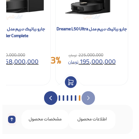
جارو رباتیک دریم مدل Dreame L50 Ultra
جارو ربات
Roller Complete
280,000,000
225,000,000
13%
258,000,000
195,000,000
تومان
ت
اطلاعات محصول
مشخصات محصول
نظرات 