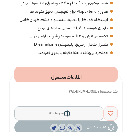
شست‌وشوی پد با آب داغ ۵۷.۸ درجه برای ضدعفونی بهتر
فناوری MopExtend برای تمیزکاری دقیق گوشه‌ها
ایستگاه خودکار با تخلیه، شستشو و خشک‌کردن کامل
ناوبری هوشمند AI با شناسایی سه‌بعدی موانع
تشخیص فرش و تنظیم خودکار قدرت و ارتفاع برس
کنترل کامل از طریق اپلیکیشن Dreamehome
عملکرد بی‌وقفه تا ۱۵۰ دقیقه با باتری قدرتمند
اطلاعات محصول
کد محصول:
VAC-DREM-L30UL
مقایسه کالا
اشتراک گذاری