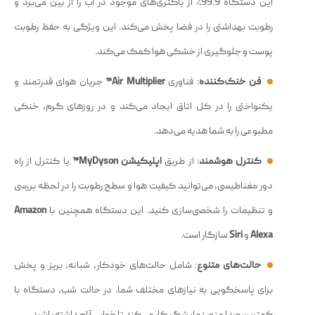
این دستگاه 99.9٪ از باکتری‌های موجود در آب را از بین می‌برد و
رطوبت بهداشتی را در فضا پخش می‌کند. این ویژگی به حفظ رطوبت
پوست و جلوگیری از خشکی هوا کمک می‌کند.
فن خنک‌کننده
: فناوری
Air Multiplier™
جریان هوای قدرتمند و
یکنواختی را در کل اتاق ایجاد می‌کند و در روزهای گرم، خنکی
مطبوعی را به شما هدیه می‌دهد.
کنترل هوشمند
: از طریق
اپلیکیشن MyDyson™
یا کنترل از راه
دور مغناطیسی، می‌توانید کیفیت هوا و سطح رطوبت را در لحظه بررسی
و تنظیمات را شخصی‌سازی کنید. این دستگاه همچنین با
Amazon
Alexa
و
Siri
سازگار است.
حالت‌های متنوع
: شامل حالت‌های خودکار، شبانه، بریز و پخش
برای پاسخگویی به نیازهای مختلف شما. در حالت شب، دستگاه با
کمترین صدا و نور نمایشگر کار می‌کند تا خوابی آرام داشته باشید.