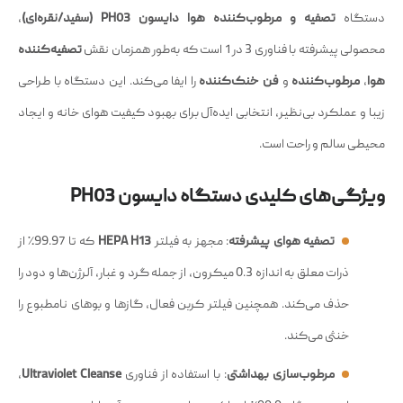
دستگاه
تصفیه و مرطوب‌کننده هوا دایسون PH03 (سفید/نقره‌ای)
،
محصولی پیشرفته با فناوری 3 در 1 است که به‌طور همزمان نقش
تصفیه‌کننده
هوا
،
مرطوب‌کننده
و
فن خنک‌کننده
را ایفا می‌کند. این دستگاه با طراحی
زیبا و عملکرد بی‌نظیر، انتخابی ایده‌آل برای بهبود کیفیت هوای خانه و ایجاد
محیطی سالم و راحت است.
ویژگی‌های کلیدی دستگاه دایسون PH03
تصفیه هوای پیشرفته
: مجهز به فیلتر
HEPA H13
که تا 99.97٪ از
ذرات معلق به اندازه 0.3 میکرون، از جمله گرد و غبار، آلرژن‌ها و دود را
حذف می‌کند. همچنین فیلتر کربن فعال، گازها و بوهای نامطبوع را
خنثی می‌کند.
مرطوب‌سازی بهداشتی
: با استفاده از فناوری
Ultraviolet Cleanse
،