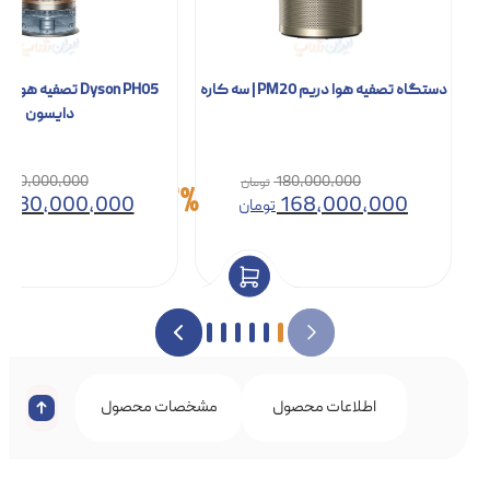
دستگاه تصفیه هوا دریم PM20 | سه کاره
Dyson PH05 تصفیه‌ ه
دایسون
150,000,000
180,000,000
7%
130,000,000
168,000,000
تومان
ت
اطلاعات محصول
مشخصات محصول
نظرات 