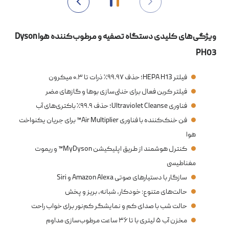
ویژگی‌های کلیدی دستگاه تصفیه و مرطوب‌کننده هوا Dyson
PH03
فیلتر HEPA H13؛ حذف ۹۹.۹۷٪ ذرات تا ۰.۳ میکرون
فیلتر کربن فعال برای خنثی‌سازی بوها و گازهای مضر
فناوری Ultraviolet Cleanse؛ حذف ۹۹.۹٪ باکتری‌های آب
فن خنک‌کننده با فناوری Air Multiplier™ برای جریان یکنواخت
هوا
کنترل هوشمند از طریق اپلیکیشن MyDyson™ و ریموت
مغناطیسی
سازگار با دستیارهای صوتی Amazon Alexa و Siri
حالت‌های متنوع: خودکار، شبانه، بریز و پخش
حالت شب با صدای کم و نمایشگر کم‌نور برای خواب راحت
مخزن آب ۵ لیتری با تا ۳۶ ساعت مرطوب‌سازی مداوم