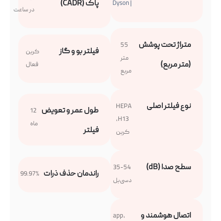
پاک (CADR)
| Dyson
در ساعت
متراژ تحت پوشش
55
فیلتر بو و گاز
کربن
متر
(متر مربع)
فعال
مربع
نوع فیلتر اصلی
HEPA
طول عمر و تعویض
12
H13,
ماه
فیلتر
کربن
سطح صدا (dB)
35-54
راندمان حذف ذرات
99.97%
دسی‌بل
اتصال هوشمند و
app,