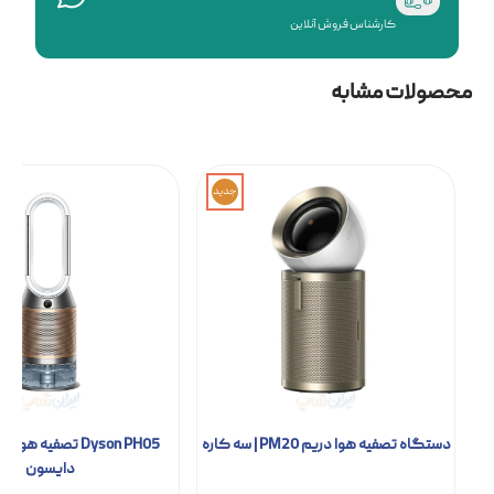
کارشناس فروش آنلاین
محصولات مشابه
جدید
دستگاه تصفیه هوا دریم PM20 | سه کاره
Dyson PH05 تصفیه‌ ه
دایسون