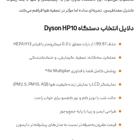
کنترل مغناطیسی، تجربه‌ای ساده اما مؤثر در تصفیه هوا فراهم می‌کند.
دلایل انتخاب دستگاه Dyson HP10
حذف 99.97٪ از ذرات معلق تا 0.3 میکرومتر با فیلتر HEPA H13
عملکرد سه‌گانه: تصفیه، گرمایش، و خنک‌کنندگی
پوشش کامل فضا با فناوری Air Multiplier™
نمایشگر LCD با نمایش زنده کیفیت هوا (PM2.5، PM10، AQI)
حالت شب با نویز کم و نور کم‌سو برای خواب راحت
طراحی ایمن و زیبا با پایه جمع‌وجور
قیمت مقرون‌به‌صرفه‌تر نسبت به مدل‌های پیشرفته‌تر دایسون