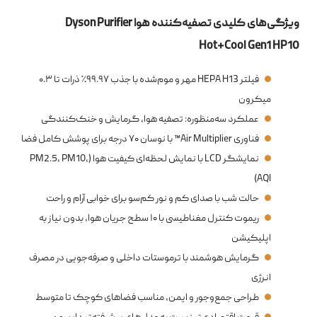
ویژگی‌های کلیدی تصفیه‌کننده هوا Dyson Purifier
Hot+Cool Gen1 HP10
فیلتر HEPA H13 مهر و موم‌شده با جذب ۹۹.۹۷٪ ذرات تا ۰.۳
میکرون
عملکرد سه‌منظوره: تصفیه هوا، گرمایش و خنک‌کنندگی
فناوری Air Multiplier™ با نوسان ۷۰ درجه برای پوشش کامل فضا
نمایشگر LCD با نمایش لحظه‌ای کیفیت هوا (PM2.5، PM10،
AQI)
حالت شب با صدای کم و نور کم‌سو برای خوابی آرام و راحت
ریموت کنترل مغناطیسی با ۱۰ سطح جریان هوا، بدون نیاز به
اپلیکیشن
گرمایش هوشمند با ترموستات داخلی و صرفه‌جویی در مصرف
انرژی
طراحی جمع‌وجور و ایمن، مناسب فضاهای کوچک تا متوسط