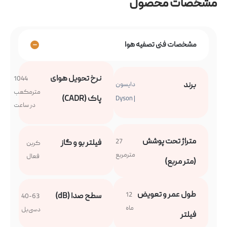
مشخصات محصول
مشخصات فنی تصفیه هوا
نرخ تحویل هوای
1044
برند
دایسون
مترمکعب
پاک (CADR)
| Dyson
در ساعت
متراژ تحت پوشش
27
فیلتر بو و گاز
کربن
مترمربع
فعال
(متر مربع)
طول عمر و تعویض
12
سطح صدا (dB)
40-63
ماه
دسی‌بل
فیلتر