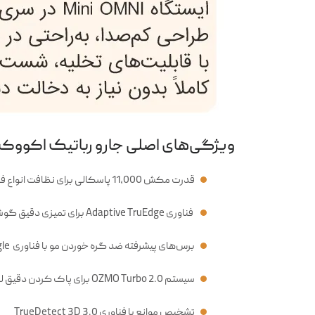
ویژگی‌های اصلی جارو رباتیک اکووکس مدل Omni
قدرت مکش 11,000 پاسکالی برای نظافت انواع فرش و سطوح
فناوری Adaptive TruEdge برای تمیزی دقیق گوشه‌ها و لبه‌ها
برس‌های پیشرفته ضد گره خوردن مو با فناوری ZeroTangle
سیستم OZMO Turbo 2.0 برای پاک کردن دقیق لکه‌ها
تشخیص موانع با فناوری TrueDetect 3D 3.0