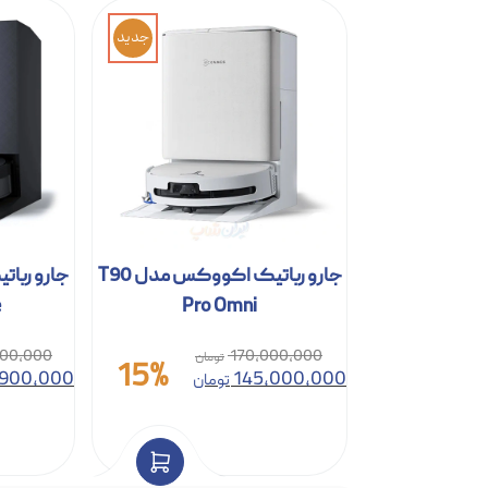
جدید
جارو رباتیک اکووکس مدل T90
e
Pro Omni
00,000
170,000,000
15%
,900,000
145,000,000
تومان