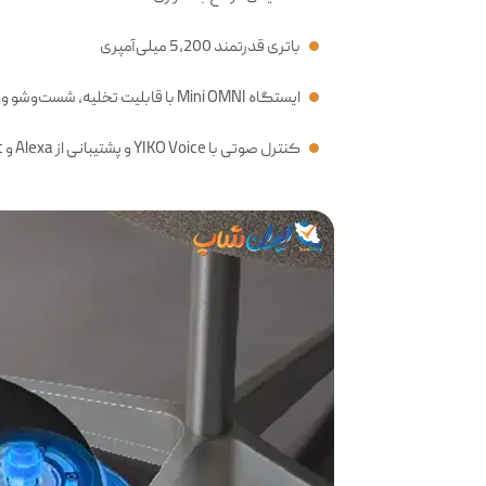
باتری قدرتمند 5,200 میلی‌آمپری
ایستگاه Mini OMNI با قابلیت تخلیه، شست‌وشو و پرکردن خودکار آب
کنترل صوتی با YIKO Voice و پشتیبانی از Alexa و Google Assistant