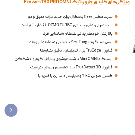
ویژگی‌های کلیدی جارو رباتیک Ecovacs T30 PRO OMNI
قدرت مکش ۱۱۰۰۰ پاسکال برای حذف ذرات عمیق و مو
سیستم تی‌کشی چرخشی OZMO TURBO با فشار یکنواخت
بالا رفتن خودکار پد تی هنگام شناسایی فرش
برس ضد گره ZeroTangle با طراحی دندانه‌دار زاویه‌دار
فناوری TruEdge برای تمیزکاری دقیق کناره‌ها
ایستگاه Mini OMNI با شست‌وشوی پد با آب گرم و خشک‌کن
فناوری TrueDetect 3D برای تشخیص موانع کوچک
کنترل صوتی YIKO و قابلیت راه‌اندازی با ضربه پا