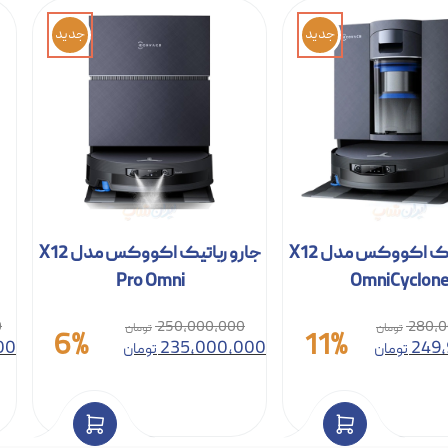
جدید
جدید
جارو رباتیک اکووکس مدل X12
جارو رباتیک اکووکس مدل X12
Pro Omni
OmniCyclon
0
250,000,000
280,0
6%
11%
00
235,000,000
249
تومان
تومان