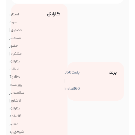
گارانتی
امکان
خرید
حضوری |
تست در
حضور
مشتری |
گارانتی
اصالت
برند
اینستا360
کالا و7
|
روز تست
Insta360
سلامت در
فاکتور |
گارانتی
18ماهه
معتبر
شرکتی به