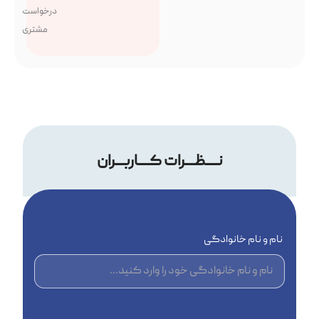
درخواست
مشتری
نــــظـــرات کــــاربـــران
نام و نام خانوادگی