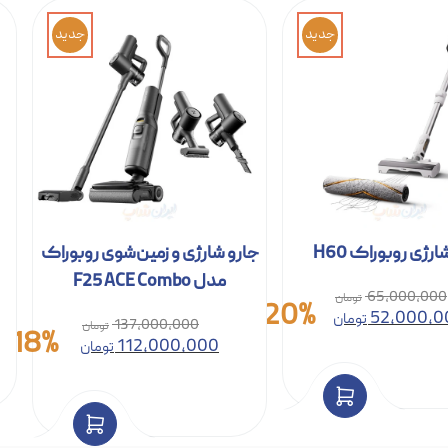
جدید
جدید
رژی روبوراک H60
جارو شارژی و زمین‌شوی روبوراک
مدل F25 ACE Combo
65,000,000
20%
52,000,0
تومان
137,000,000
18%
112,000,000
تومان