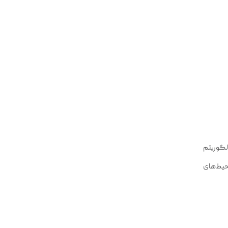
وای گرم و الگوریتم
محیط‌های