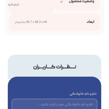
وضعیت محصول
نو
کیلوگرم
ابعاد
49 × 38.3 × 36.7 سانتیمتر
نــــظـــرات کــــاربـــران
نام و نام خانوادگی