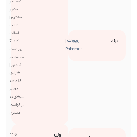
تست در
حضور
مشتری |
گارانتی
اصالت
برند
روبوراک |
کالا و7
Roborock
روز تست
سلامت در
فاکتور |
گارانتی
18ماهه
معتبر
شرکتی به
درخواست
مشتری
وزن
11.6