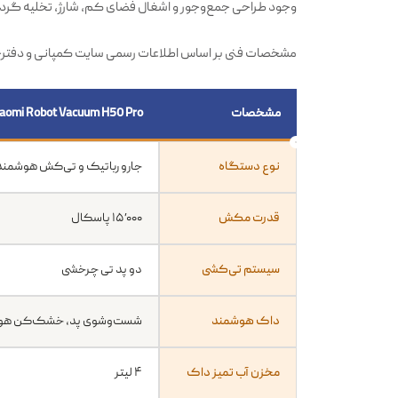
دسترس را تمیز کند. بدنه از متریال مقاوم و ضدخش ساخته ش
وجود طراحی جمع‌وجور و اشغال فضای کم، شارژ، تخلیه گرد
مشخصات فنی بر اساس اطلاعات رسمی سایت کمپانی و دفترچه محصول Xiaomi ب
مشخصات
iaomi Robot Vacuum H50 Pro
نوع دستگاه
جارو رباتیک و تی‌کش هوشمند
قدرت مکش
۱۵٬۰۰۰ پاسکال
سیستم تی‌کشی
دو پد تی چرخشی
داک هوشمند
شست‌وشوی پد، خشک‌کن هوای