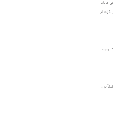
حی مانند
ذرات از
نگام ورود
اً برای