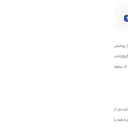
زی را پوشش
گرفته‌اند
و داک تمام‌اتوماتیک هم تخلیه و شست‌وشوی دستگاه را بدون دخالت شما انجام می‌دهد. ایران شاپ نسخه گلوبال H50 Pro را با گارانتی ۱۸ ماهه
ای دور از