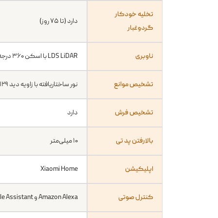
مخزن آب تمیز داک
۴ لیتر
تخلیه خودکار
دارد (تا ۷۵ روز)
گردوغبار
ناوبری
LDS LiDAR با اسکن ۳۶۰ درجه
تشخیص موانع
نور ساختاریافته با زاویه دید ۱۲۹ درجه
تشخیص فرش
دارد
بالارفتن پد تی
۱۰ میلی‌متر
اپلیکیشن
Xiaomi Home