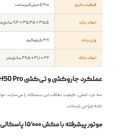
کنترل صوتی
Amazon Alexa و Google Assistant
ظرفیت باتری
۵٬۲۰۰ میلی‌آمپرساعت
ابعاد ربات
۳۵٫۵ × ۳۵٫۳۵ × ۹٫۳ سانتی‌متر
وزن ربات
۳٫۹ کیلوگرم
ابعاد داک
۳۲ × ۴۱٫۱ × ۴۹٫۵ سانتی‌متر
عملکرد جاروکشی و تی‌کشی H50 Pro
سه جزء اصلی، کیفیت نظافت این دستگاه را می‌سازند: م
خانه طراحی شده‌اند.