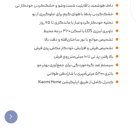
برس کناری قابل امتداد برای پوشش بهتر گوشه‌ها
دو پد تی چرخشی با سرعت ۱۸۰ دور در دقیقه
داک هوشمند با قابلیت شست‌وشو و خشک‌کردن خودکار تی
خشک‌کردن پدها با هوای گرم برای جلوگیری از بو
تخلیه خودکار گردوغبار با ماندگاری تا ۷۵ روز
ناوبری لیزری LDS با اسکن ۳۶۰ درجه محیط
تشخیص موانع با نور ساختاریافته و دقت بالا
تشخیص فرش و افزایش خودکار مکش روی فرش
بالا رفتن پد تی تا ۱۰ میلی‌متر روی فرش
سیستم ضد گره‌خوردگی برای جمع‌آوری بهتر مو
باتری ۵۲۰۰ میلی‌آمپری با شارژدهی طولانی
کنترل کامل از طریق اپلیکیشن Xiaomi Home