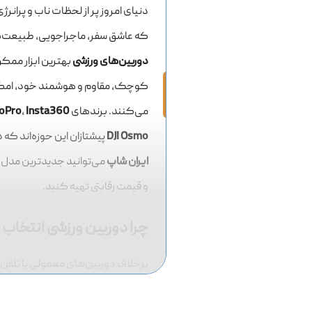
دوربین ورزشی؛ ثبت هیجان با GoPro، Insta360 و 
دنیای امروز پر از لحظات ناب و پر‌ان
که عاشق سفر، ماجراجویی، طبیعت‌
دوربین‌های ورزشی
بهترین ابزار ممکن‌
کوچک، مقاوم و هوشمند خود، امکان 
می‌کنند. برندهای
Insta360
،
oPro
DJI Osmo
پیشتازان این حوزه‌اند که
ایران شاپ
می‌توانید جدیدترین مدل‌های
و قیمت رقابتی تهیه کنید.
چرا دوربین ورزشی انتخاب
برخلاف دوربین‌های معمولی یا تلفن‌