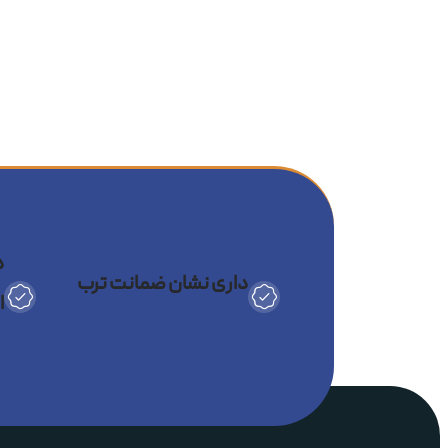
پویا طراحی شده‌اند. این محصولات م
پیشرفته هستند. همچنین به‌دلیل وز
خودرو یا حتی لباس نصب می‌شوند تا 
کیفیت تصویر 4K و 5.3K با نرخ فریم بالا
پشتیبانی از فیلم‌برداری HDR و حالت شب
اتصال سریع به گوشی از طریق Wi-Fi و uetooth
طراحی ضد‌آب برای فیلم‌بردار
د
باتری بادوام و قابلیت تعوی
داری نشان ضمانت ترب
ا
GoPro؛ پادشاه دنیای دوربین‌های ورزشی
وقتی صحبت از
دوربین‌های ورزشی
می‌