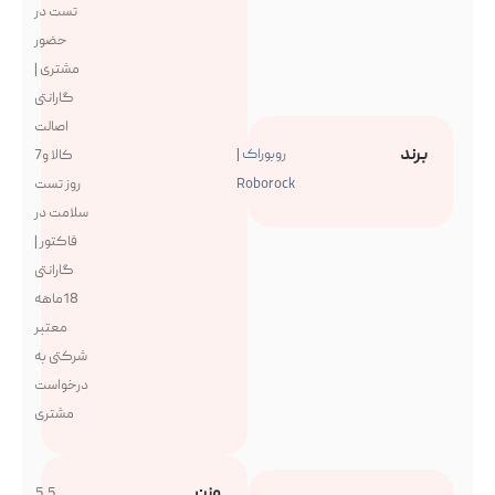
تست در
حضور
مشتری |
گارانتی
اصالت
برند
روبوراک |
کالا و7
Roborock
روز تست
سلامت در
فاکتور |
گارانتی
18ماهه
معتبر
شرکتی به
درخواست
مشتری
وزن
5.5